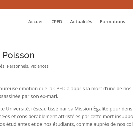
Accueil
CPED
Actualités
Formations
 Poisson
tés
,
Personnels
,
Violences
loureuse émotion que la CPED a appris la mort d’une de nos 
assassinée par son ex-mari.
ette Université, réseau tissé par sa Mission Égalité pour dens
·es et considérablement attristé·es par cette mort insuppor
s étudiantes et de nos étudiants, comme auprès de nos coll